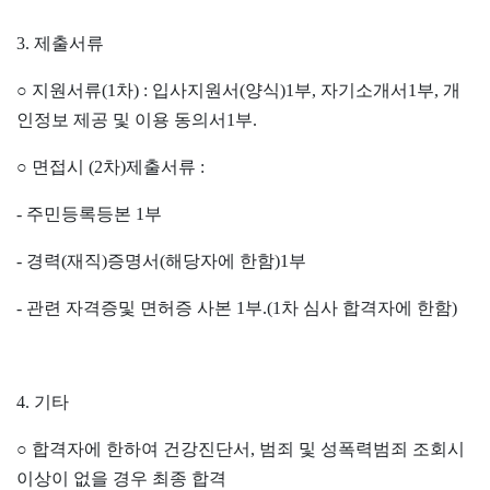
3.
제출서류
○
지원서류
(1
차
) :
입사지원서
(
양식
)1
부
,
자기소개서
1
부
,
개
인정보 제공 및 이용 동의서
1
부
.
○
면접시
(2
차
)
제출서류
:
-
주민등록등본
1
부
-
경력
(
재직
)
증명서
(
해당자에 한함
)1
부
-
관련 자격증및 면허증 사본
1
부
.(1
차 심사 합격자에 한함
)
4.
기타
○
합격자에 한하여 건강진단서
,
범죄 및 성폭력범죄 조회시
이상이 없을 경우 최종 합격