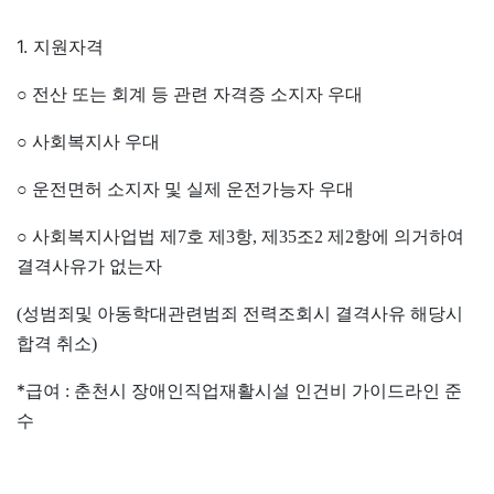
1. 지원자격
○
전산 또는 회계 등 관련 자격증 소지자 우대
○
사회복지사 우대
○
운전면허 소지자 및 실제 운전가능자 우대
○
사회복지사업법 제
7
호 제
3
항
,
제
35
조
2
제
2
항에 의거하여
결격사유가 없는자
(
성범죄및 아동학대관련범죄 전력조회시 결격사유 해당시
합격 취소
)
*
급여 : 춘천시 장애인직업재활시설 인건비 가이드라인 준
수