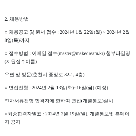
2.
채용방법
○
채용공고 및 원서 접수
: 2024
년
1
월
22
일
(
월
) ~ 2024
년
2
월
8
일
(
목
)
까지
○
접수방법
:
이메일 접수
(master@makedream.kr)
첨부파일명
(
지원접수이름
)
우편 및 방문
(
춘천시 중앙로
82-1, 4
층
)
○
면접전형
: 2024
년
2
월
13
일
(
화
)~16
일
(
금
) (
예정
)
*1
차서류전형 합격자에 한하여 면접
(
개별통보
)
실시
○
최종합격자발표
: 2024
년
2
월
19
일
(
월
),
개별통보및 홈페이
지 공지