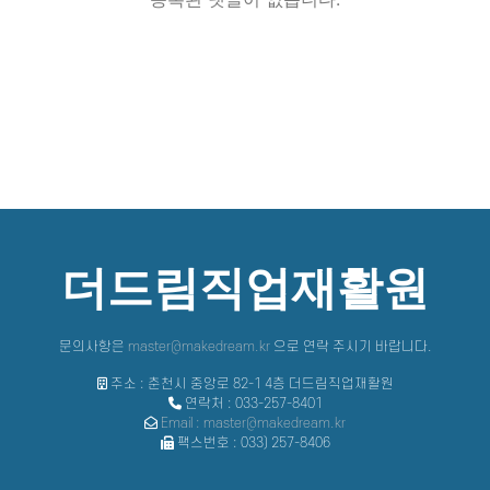
더드림직업재활원
문의사항은
master@makedream.kr
으로 연락 주시기 바랍니다.
주소 : 춘천시 중앙로 82-1 4층 더드림직업재활원
연락처 : 033-257-8401
Email : master@makedream.kr
팩스번호 : 033) 257-8406